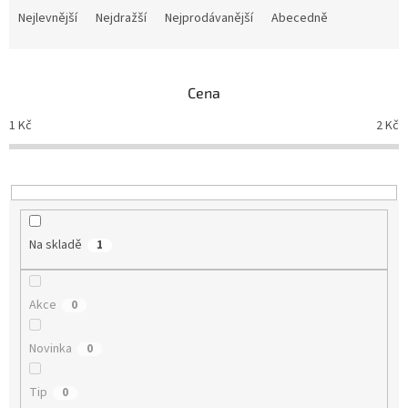
a
Nejlevnější
Nejdražší
Nejprodávanější
Abecedně
z
e
n
Cena
í
p
1
Kč
2
Kč
r
o
d
u
k
t
Na skladě
1
ů
Akce
0
Novinka
0
Tip
0