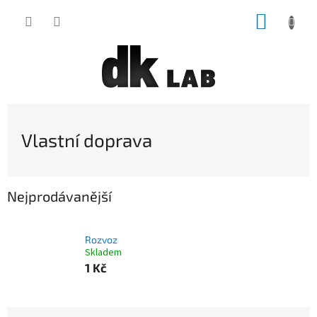
Přejít
NÁKUP
na
obsah
KOŠÍK
Vlastní doprava
Nejprodávanější
Rozvoz
Skladem
1 Kč
Ř